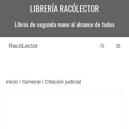
Saltar
LIBRERÍA RACÓLECTOR
al
contenido
Libros de segunda mano al alcance de todos
RacóLector
Men
Inicio
/
General
/ Citación judicial