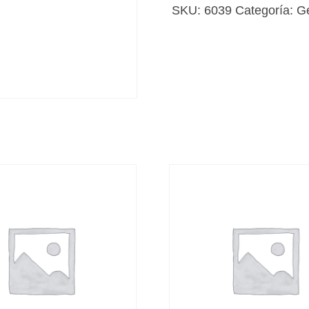
espía
SKU:
6039
Categoría:
G
de
Franco
cantidad