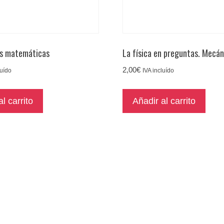
es matemáticas
La física en preguntas. Mecán
2,00
€
luído
IVA incluído
l carrito
Añadir al carrito