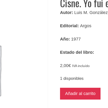
Cisne. Yo fui
Autor:
Luis M. González
Editorial:
Argos
Año:
1977
Estado del libro:
2,00
€
IVA incluído
1 disponibles
Cisne.
Añadir al carrito
Yo
fui