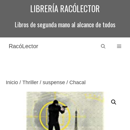
Saltar
LIBRERÍA RACÓLECTOR
al
contenido
Libros de segunda mano al alcance de todos
RacóLector
Men
Inicio
/
Thriller / suspense
/ Chacal