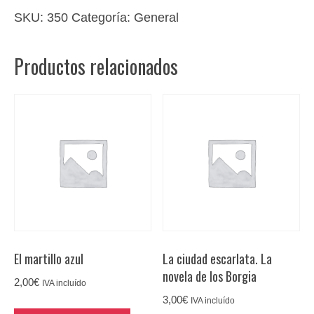
laboral:
SKU:
350
Categoría:
General
consultor
práctico
Productos relacionados
para
empresarios
y
trabajadores
cantidad
El martillo azul
La ciudad escarlata. La
novela de los Borgia
2,00
€
IVA incluído
3,00
€
IVA incluído