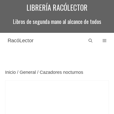
Saltar
LIBRERÍA RACÓLECTOR
al
contenido
Libros de segunda mano al alcance de todos
RacóLector
Men
Inicio
/
General
/ Cazadores nocturnos