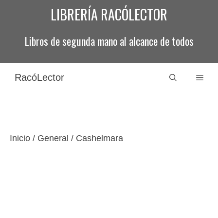
Saltar
LIBRERÍA RACÓLECTOR
al
contenido
Libros de segunda mano al alcance de todos
RacóLector
Men
Inicio
/
General
/ Cashelmara