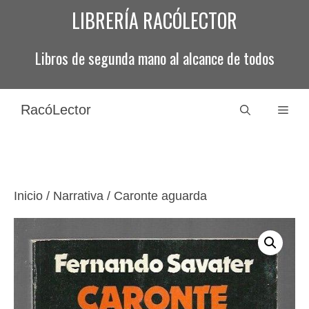
Saltar
LIBRERÍA RACÓLECTOR
al
contenido
Libros de segunda mano al alcance de todos
RacóLector
Men
Inicio
/
Narrativa
/ Caronte aguarda