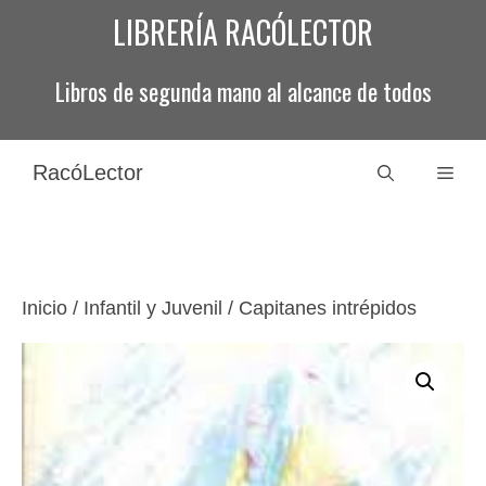
Saltar
LIBRERÍA RACÓLECTOR
al
contenido
Libros de segunda mano al alcance de todos
RacóLector
Men
Inicio
/
Infantil y Juvenil
/ Capitanes intrépidos