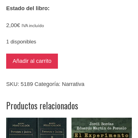
Estado del libro:
2,00
€
IVA incluído
1 disponibles
Cambio
Añadir al carrito
dos
de
veinticinco
SKU:
5189
Categoría:
Narrativa
por
una
Productos relacionados
de
cincuenta
cantidad