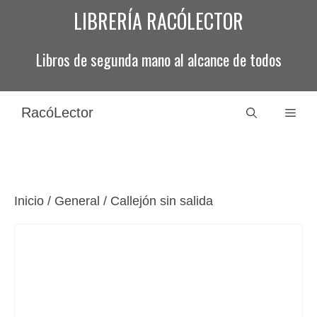
Saltar
LIBRERÍA RACÓLECTOR
al
contenido
Libros de segunda mano al alcance de todos
RacóLector
Men
Inicio
/
General
/ Callejón sin salida