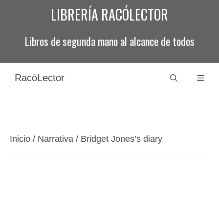
Saltar
LIBRERÍA RACÓLECTOR
al
contenido
Libros de segunda mano al alcance de todos
RacóLector
Men
Inicio
/
Narrativa
/ Bridget Jones’s diary