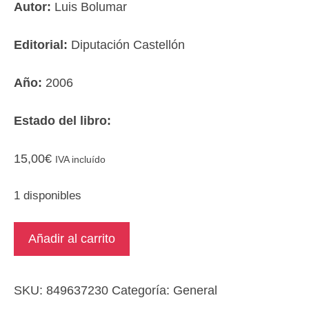
Autor:
Luis Bolumar
Editorial:
Diputación Castellón
Año:
2006
Estado del libro:
15,00
€
IVA incluído
1 disponibles
Bolumar.
Añadir al carrito
La
lírica
identidad
SKU:
849637230
Categoría:
General
del