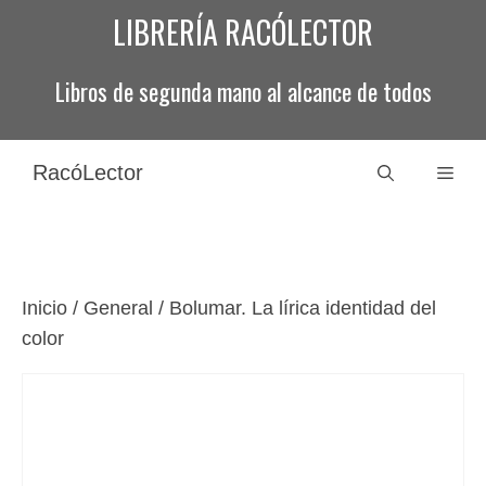
Saltar
LIBRERÍA RACÓLECTOR
al
contenido
Libros de segunda mano al alcance de todos
RacóLector
Men
Inicio
/
General
/ Bolumar. La lírica identidad del
color