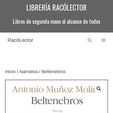
Saltar
LIBRERÍA RACÓLECTOR
al
contenido
Libros de segunda mano al alcance de todos
RacóLector
Men
Inicio
/
Narrativa
/ Beltenebros