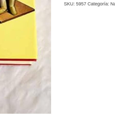
al
SKU:
5957
Categoría:
Na
tenis
cantidad