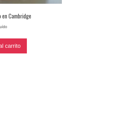
o en Cambridge
luído
l carrito