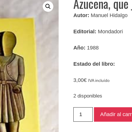
Azucena, que 
Autor:
Manuel Hidalgo
Editorial:
Mondadori
Año:
1988
Estado del libro:
3,00
€
IVA incluído
2 disponibles
Azucena,
Añadir al carr
que
juega