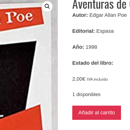
Aventuras de
Autor:
Edgar Allan Poe
Editorial:
Espasa
Año:
1998
Estado del libro:
2,00
€
IVA incluído
1 disponibles
Aventuras
Añadir al carrito
de
Gordon