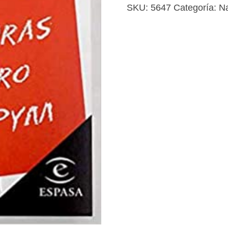
Pym
SKU:
5647
Categoría:
Na
cantidad