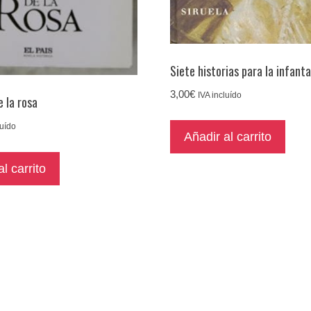
Siete historias para la infant
3,00
€
IVA incluído
e la rosa
luído
Añadir al carrito
l carrito