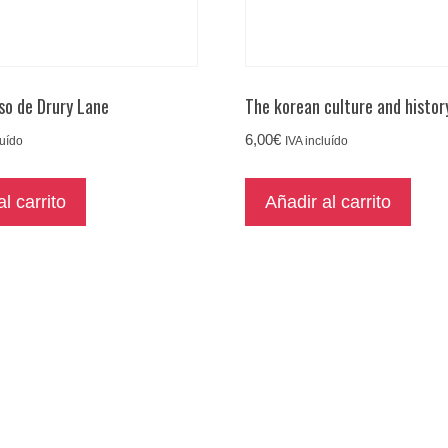
aso de Drury Lane
The korean culture and histor
6,00
€
luído
IVA incluído
l carrito
Añadir al carrito