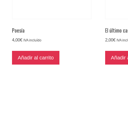
Poesía
El último c
4,00
€
2,00
€
IVA incluído
IVA inc
Añadir al carrito
Añadir a