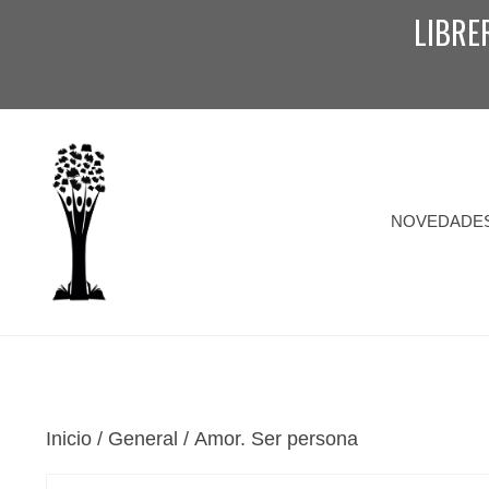
Saltar
LIBRE
al
contenido
NOVEDADE
Inicio
/
General
/ Amor. Ser persona