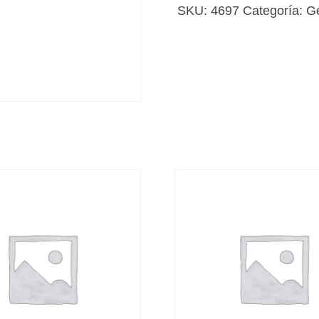
cantidad
SKU:
4697
Categoría:
G