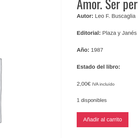
Amor. Ser pe
Autor:
Leo F. Buscaglia
Editorial:
Plaza y Janés
Año:
1987
Estado del libro:
2,00
€
IVA incluído
1 disponibles
Amor.
Añadir al carrito
Ser
persona