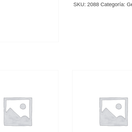
atención
SKU:
2088
Categoría:
G
primaria
cantidad