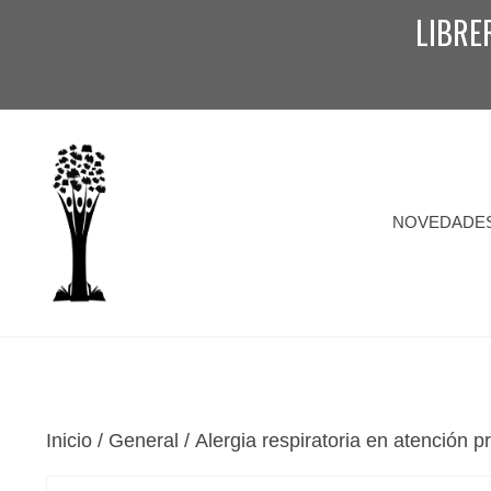
Saltar
LIBRE
al
contenido
NOVEDADE
Inicio
/
General
/ Alergia respiratoria en atención p