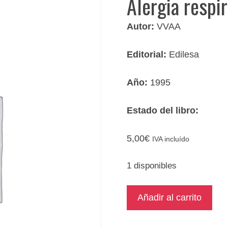
Alergia respi
Autor:
VVAA
Editorial:
Edilesa
Año:
1995
Estado del libro:
5,00
€
IVA incluído
1 disponibles
Alergia
Añadir al carrito
respiratoria
en