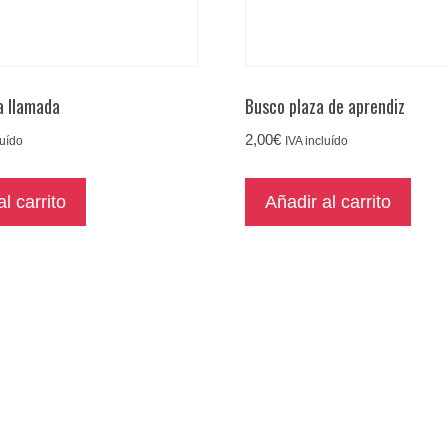
a llamada
Busco plaza de aprendiz
2,00
€
luído
IVA incluído
l carrito
Añadir al carrito