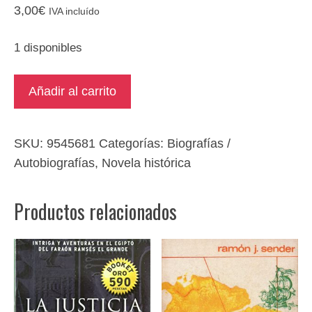
3,00
€
IVA incluído
1 disponibles
A
Añadir al carrito
la
sombra
de
SKU:
9545681
Categorías:
Biografías /
la
Autobiografías
,
Novela histórica
guillotina
cantidad
Productos relacionados