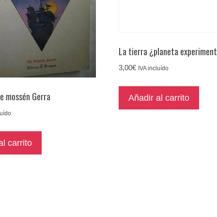
La tierra ¿planeta experimen
3,00
€
IVA incluído
de mossén Gerra
Añadir al carrito
luído
l carrito