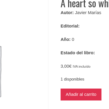
A heart so wh
Autor:
Javier Marías
Editorial:
Año:
0
Estado del libro:
3,00
€
IVA incluído
1 disponibles
A
Añadir al carrito
heart
so