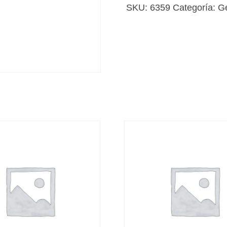
white
SKU:
6359
Categoría:
G
cantidad