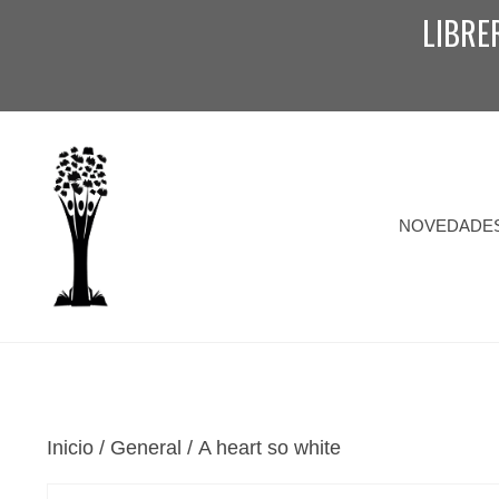
Saltar
LIBRE
al
contenido
NOVEDADE
Inicio
/
General
/ A heart so white