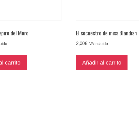
spiro del Moro
El secuestro de miss Blandish
2,00
€
luído
IVA incluído
l carrito
Añadir al carrito