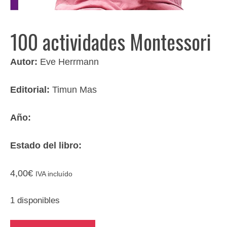
100 actividades Montessori
Autor:
Eve Herrmann
Editorial:
Timun Mas
Año:
Estado del libro:
4,00
€
IVA incluído
1 disponibles
100