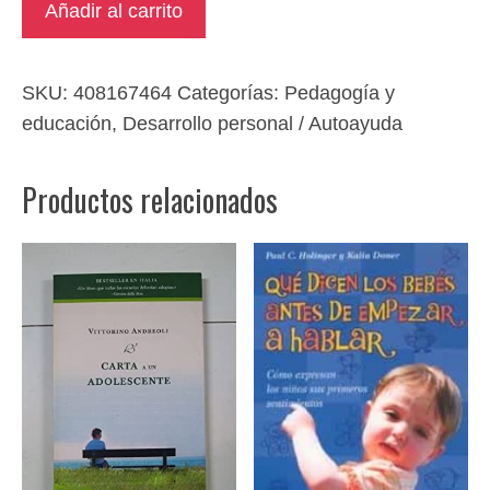
Añadir al carrito
actividades
Montessori
cantidad
SKU:
408167464
Categorías:
Pedagogía y
educación
,
Desarrollo personal / Autoayuda
Productos relacionados